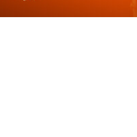
ETB – Empresa de
Transmissão Baiana –
S.A.
Contrato de Concessão Nº 011/2016-ANEEL
É uma SPE composta pela concessão do serviço público de
transmissão de energia para implementação e exploração
da Linha de Transmissão Juazeiro III – Ourolândia II, em
500 kV, com extensão aproximada de 186 km; e pela Linha